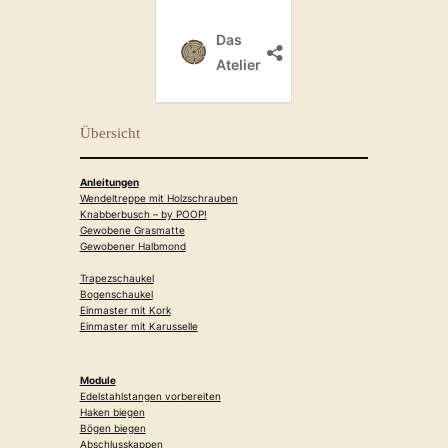
Übersicht
Anleitungen
Wendeltreppe mit Holzschrauben
Knabberbusch – by POOP!
Gewobene Grasmatte
Gewobener Halbmond
Trapezschaukel
Bogenschaukel
Einmaster mit Kork
Einmaster mit Karusselle
Module
Edelstahlstangen vorbereiten
Haken biegen
Bögen biegen
Abschlusskappen