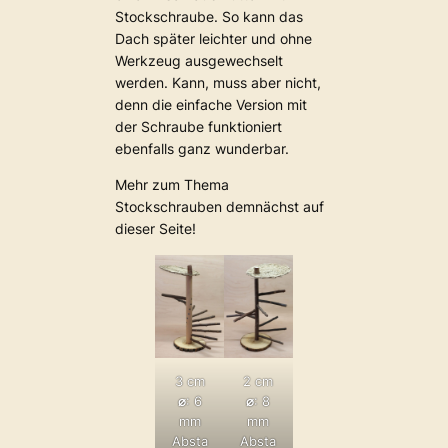
Stockschraube. So kann das
Dach später leichter und ohne
Werkzeug ausgewechselt
werden. Kann, muss aber nicht,
denn die einfache Version mit
der Schraube funktioniert
ebenfalls ganz wunderbar.
Mehr zum Thema
Stockschrauben demnächst auf
dieser Seite!
3 cm
2 cm
⌀
: 6
⌀
: 8
mm
mm
Absta
Absta