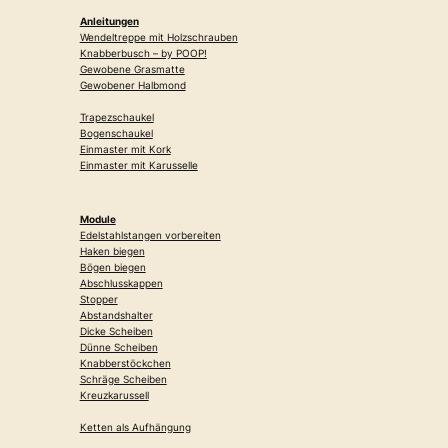
Anleitungen
Wendeltreppe mit Holzschrauben
Knabberbusch – by POOP!
Gewobene Grasmatte
Gewobener Halbmond
Trapezschaukel
Bogenschaukel
Einmaster mit Kork
Einmaster mit Karusselle
Module
Edelstahlstangen vorbereiten
Haken biegen
Bögen biegen
Abschlusskappen
Stopper
Abstandshalter
Dicke Scheiben
Dünne Scheiben
Knabberstöckchen
Schräge Scheiben
Kreuzkarussell
Ketten als Aufhängung