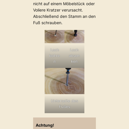
nicht auf einem Möbelstück oder
Voliere Kratzer verursacht.
Abschließend den Stamm an den
Fuß schrauben.
Loch
Loch
bohre
absen
n
ken
Unterseite des
Fußes
Achtung!