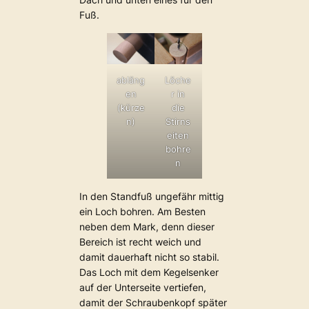
Fuß.
abläng
Löche
en
r in
(kürze
die
n)
Stirns
eiten
bohre
n
In den Standfuß ungefähr mittig
ein Loch bohren. Am Besten
neben dem Mark, denn dieser
Bereich ist recht weich und
damit dauerhaft nicht so stabil.
Das Loch mit dem Kegelsenker
auf der Unterseite vertiefen,
damit der Schraubenkopf später