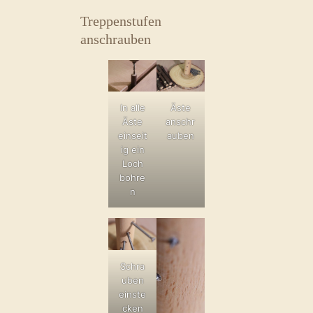
Treppenstufen
anschrauben
In alle
Äste
Äste
anschr
einseit
auben
ig ein
Loch
bohre
n
Schra
uben
einste
cken