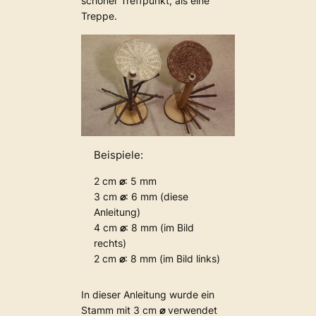
schöner Treffpunkt, als eine
Treppe.
Beispiele:
2 cm
⌀
: 5 mm
3 cm
⌀
: 6 mm (diese
Anleitung)
4 cm
⌀
: 8 mm (im Bild
rechts)
2 cm
⌀
: 8 mm (im Bild links)
In dieser Anleitung wurde ein
Stamm mit 3 cm
⌀
verwendet