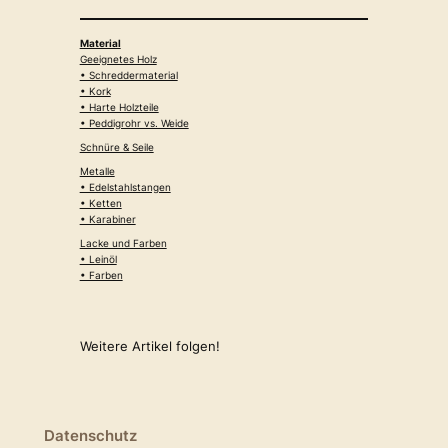
Material
Geeignetes Holz
• Schreddermaterial
• Kork
• Harte Holzteile
• Peddigrohr vs. Weide
Schnüre & Seile
Metalle
• Edelstahlstangen
• Ketten
• Karabiner
Lacke und Farben
• Leinöl
• Farben
Weitere Artikel folgen!
Datenschutz