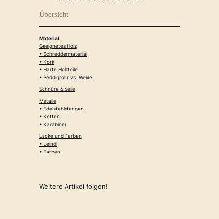
Übersicht
Material
Geeignetes Holz
• Schreddermaterial
• Kork
• Harte Holzteile
• Peddigrohr vs. Weide
Schnüre & Seile
Metalle
• Edelstahlstangen
• Ketten
• Karabiner
Lacke und Farben
• Leinöl
• Farben
Weitere Artikel folgen!